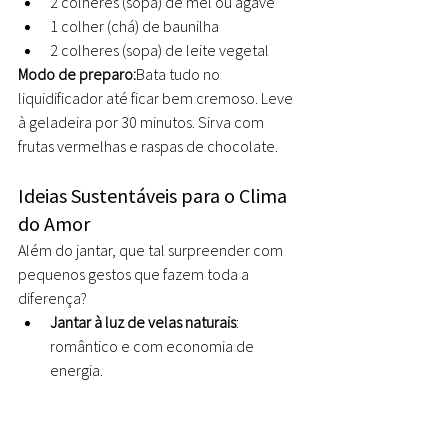
2 colheres (sopa) de mel ou agave
1 colher (chá) de baunilha
2 colheres (sopa) de leite vegetal
Modo de preparo:
Bata tudo no 
liquidificador até ficar bem cremoso. Leve 
à geladeira por 30 minutos. Sirva com 
frutas vermelhas e raspas de chocolate.
Ideias Sustentáveis para o Clima 
do Amor
Além do jantar, que tal surpreender com 
pequenos gestos que fazem toda a 
diferença?
Jantar à luz de velas naturais
: 
romântico e com economia de 
energia.
Massagem em casa com óleos 
essenciais
: relaxamento e conexão.
Passeio ao ar livre
: natureza + 