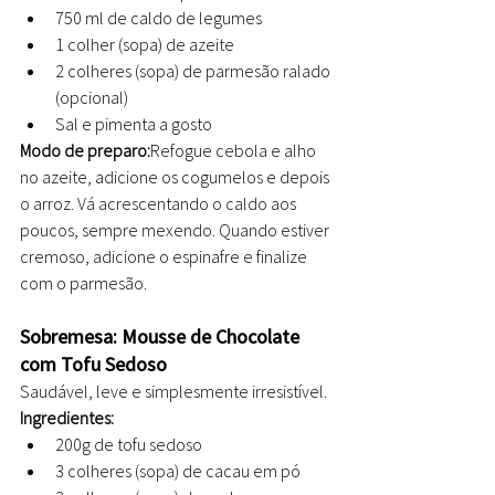
750 ml de caldo de legumes
1 colher (sopa) de azeite
2 colheres (sopa) de parmesão ralado 
(opcional)
Sal e pimenta a gosto
Modo de preparo:
Refogue cebola e alho 
no azeite, adicione os cogumelos e depois 
o arroz. Vá acrescentando o caldo aos 
poucos, sempre mexendo. Quando estiver 
cremoso, adicione o espinafre e finalize 
com o parmesão.
Sobremesa: Mousse de Chocolate 
com Tofu Sedoso
Saudável, leve e simplesmente irresistível.
Ingredientes:
200g de tofu sedoso
3 colheres (sopa) de cacau em pó