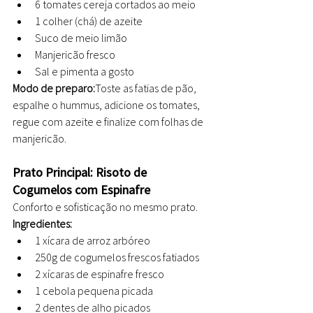
6 tomates cereja cortados ao meio
1 colher (chá) de azeite
Suco de meio limão
Manjericão fresco
Sal e pimenta a gosto
Modo de preparo:
Toste as fatias de pão, 
espalhe o hummus, adicione os tomates, 
regue com azeite e finalize com folhas de 
manjericão.
Prato Principal: Risoto de 
Cogumelos com Espinafre
Conforto e sofisticação no mesmo prato.
Ingredientes:
1 xícara de arroz arbóreo
250g de cogumelos frescos fatiados
2 xícaras de espinafre fresco
1 cebola pequena picada
2 dentes de alho picados